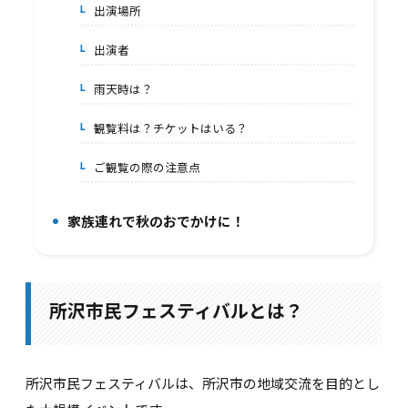
出演場所
2-2.
出演者
2-3.
雨天時は？
2-4.
観覧料は？チケットはいる？
2-5.
ご観覧の際の注意点
2-6.
家族連れで秋のおでかけに！
3.
所沢市民フェスティバルとは？
所沢市民フェスティバルは、所沢市の地域交流を目的とし