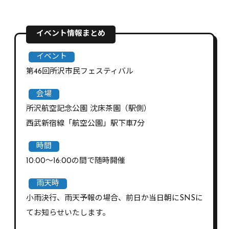
イベント情報まとめ
イベント
第46回所沢市民フェスティバル
会場
所沢航空記念公園 沈床茶園（駅側）
西武新宿線「航空公園」駅下車7分
時間
10:00〜16:00の間で随時開催
雨天時
小雨決行、雨天予報の場合、前日か当日朝にSNSに
てお知らせいたします。