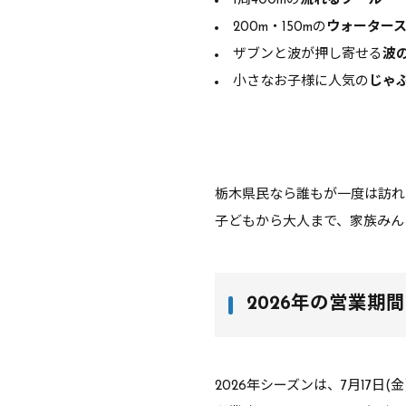
1周400mの
流れるプール
200m・150mの
ウォーター
ザブンと波が押し寄せる
波
小さなお子様に人気の
じゃ
栃木県民なら誰もが一度は訪れ
子どもから大人まで、家族みん
2026年の営業期
2026年シーズンは、7月17日(