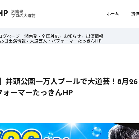
HP
湘南発

ホーム
提
プロの大道芸
ログページ｜湘南発・全国対応
お知らせ
出演情報
26日出演情報 - 大道芸人・パフォーマーたっきんHP
夏】井頭公園一万人プールで大道芸！8月26
フォーマーたっきんHP