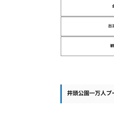
出
観
井頭公園一万人プ